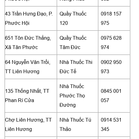
43 Trần Hưng Đạo, P.
Quầy Thuốc
0918 157
Phước Hội
120
975
651 Tôn Đức Thắng,
Quầy Thuốc
0975 628
Xã Tân Phước
Tâm Đức
974
64 Nguyễn Văn Trổi,
Nhà Thuốc Thi
0902 950
TT Liên Hương
Đức Tế
973
Nhà Thuốc
135 Thống Nhất, TT
0845 001
Phước Thọ
Phan Rí Cửa
057
Đường
Chợ Liên Hương, TT
Nhà Thuốc Tú
0914 531
Liên Hương
Thảo
345