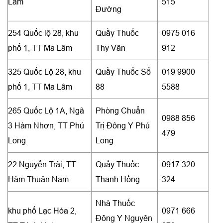
Lâm
515
Đường
254 Quốc lộ 28, khu
Quầy Thuốc
0975 016
phố 1, TT Ma Lâm
Thy Vân
912
325 Quốc Lộ 28, khu
Quầy Thuốc Số
019 9900
phố 1, TT Ma Lâm
88
5588
265 Quốc Lộ 1A, Ngã
Phòng Chuẩn
0988 856
3 Hàm Nhơn, TT Phú
Trị Đông Y Phú
479
Long
Long
22 Nguyễn Trãi, TT
Quầy Thuốc
0917 320
Hàm Thuận Nam
Thanh Hồng
324
Nhà Thuốc
khu phố Lạc Hóa 2,
0971 666
Đông Y Nguyên