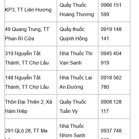
Quầy Thuốc
0966 151
KP3, TT Liên Hương
Hoàng Thương
599
49 Quang Trung, TT
Quầy thuốc
0919 148
Phan Rí Cửa
Quỳnh Hồng
141
319 Nguyễn Tất
Nhà Thuốc Thi
0945 404
Thành, TT Chợ Lầu
Vạn Sanh
919
148 Nguyễn Tất
Nhà Thuốc Lai
0918 562
Thành, TT Chợ Lầu
An Đường
780
Thôn Đại Thiện 2, Xã
Quầy Thuốc
0908 128
Hàm Hiệp
Tuấn Vy
117
Nhà Thuốc
291 QLộ 28, TT Ma
0937 748
Nhơn Sanh