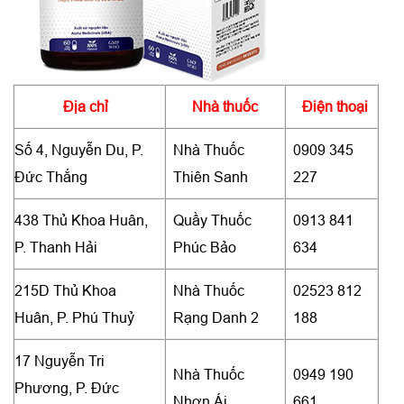
Địa chỉ
Nhà thuốc
Điện thoại
Số 4, Nguyễn Du, P.
Nhà Thuốc
0909 345
Đức Thắng
Thiên Sanh
227
438 Thủ Khoa Huân,
Quầy Thuốc
0913 841
P. Thanh Hải
Phúc Bảo
634
215D Thủ Khoa
Nhà Thuốc
02523 812
Huân, P. Phú Thuỷ
Rạng Danh 2
188
17 Nguyễn Tri
Nhà Thuốc
0949 190
Phương, P. Đức
Nhơn Ái
661