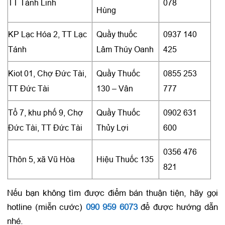
TT Tánh Linh
078
Hùng
KP Lạc Hóa 2, TT Lạc
Quầy thuốc
0937 140
Tánh
Lâm Thúy Oanh
425
Kiot 01, Chợ Đức Tài,
Quầy Thuốc
0855 253
TT Đức Tài
130 – Vân
777
Tổ 7, khu phố 9, Chợ
Quầy Thuốc
0902 631
Đức Tài, TT Đức Tài
Thủy Lợi
600
0356 476
Thôn 5, xã Vũ Hòa
Hiệu Thuốc 135
821
Nếu bạn không tìm được điểm bán thuận tiện, hãy gọi
hotline (miễn cước)
090 959 6073
để được hướng dẫn
nhé.