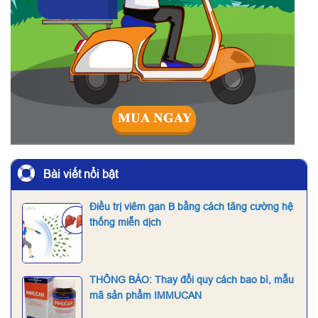
Bài viết nổi bật
Điều trị viêm gan B bằng cách tăng cường hệ
thống miễn dịch
THÔNG BÁO: Thay đổi quy cách bao bì, mẫu
mã sản phẩm IMMUCAN