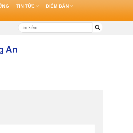
ƯỠNG
TIN TỨC
ĐIỂM BÁN
Tìm
kiếm:
g An