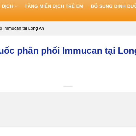
 DỊCH
TĂNG MIỄN DỊCH TRẺ EM
BỔ SUNG DINH D
ối Immucan tại Long An
huốc phân phối Immucan tại Lon