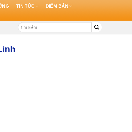
ƯỠNG
TIN TỨC
ĐIỂM BÁN
Tìm
kiếm:
Linh