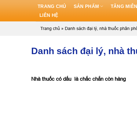
Skip
TRANG CHỦ
SẢN PHẨM
TĂNG MIỄN
to
LIÊN HỆ
content
Trang chủ
»
Danh sách đại lý, nhà thuốc phân ph
Danh sách đại lý, nhà t
Nhà thuốc có dấu
là chắc chắn còn hàng