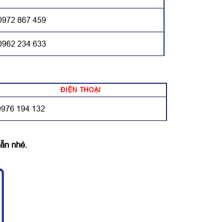
0972 867 459
0962 234 633
ĐIỆN THOẠI
0976 194 132
ẫn nhé.