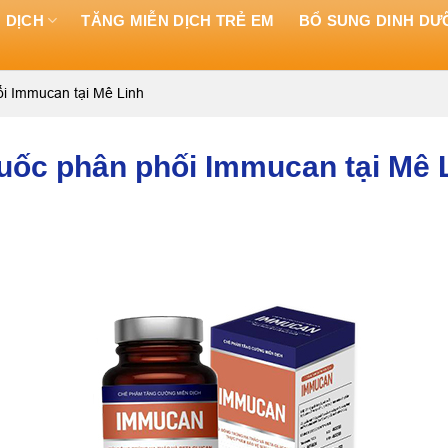
 DỊCH
TĂNG MIỄN DỊCH TRẺ EM
BỔ SUNG DINH D
ối Immucan tại Mê Linh
huốc phân phối Immucan tại Mê 