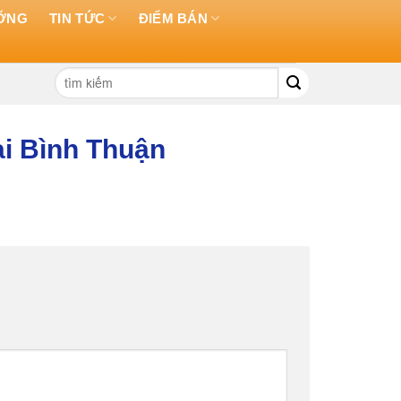
ƯỠNG
TIN TỨC
ĐIỂM BÁN
Tìm
kiếm:
ại Bình Thuận