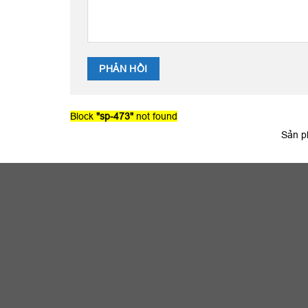
Block
"sp-473"
not found
Sản p