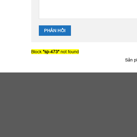
Block
"sp-473"
not found
Sản p