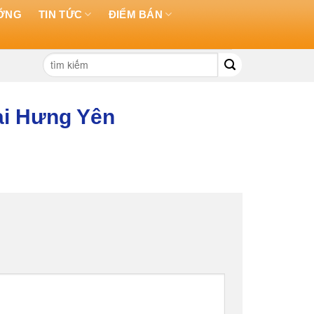
ƯỠNG
TIN TỨC
ĐIỂM BÁN
Tìm
kiếm:
ại Hưng Yên