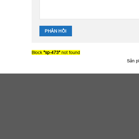
Block
"sp-473"
not found
Sản p