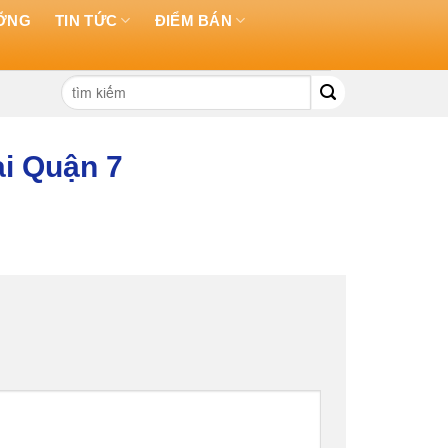
ƯỠNG
TIN TỨC
ĐIỂM BÁN
Tìm
kiếm:
ại Quận 7