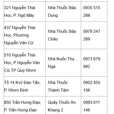
321 Nguyễn Thái
Nhà Thuốc Bảo
0935 515
Học, P. Ngô Mây
Dung
288
437 Nguyễn Thái
Nhà Thuốc Bảo
0979 247
Học, Phường
Châu
289
Nguyễn Văn Cừ
510 Nguyễn Thái
Nhà thuốc Thy
0973 679
Học, P Nguyễn Văn
Nga
992
Cừ,TP Quy Nhơn
Tổ 14 Kv2 Đào Tấn,
Nhà Thuốc
0902 455
P. Nhơn Bình
Thành Tâm
156
850 Trần Hưng Đạo,
Quầy Thuốc An
0983 611
P. Trần Hưng Đạo
Khang 2
146