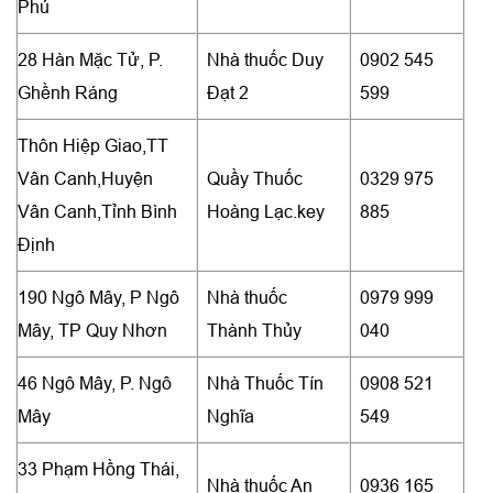
Phú
28 Hàn Mặc Tử, P.
Nhà thuốc Duy
0902 545
Ghềnh Ráng
Đạt 2
599
Thôn Hiệp Giao,TT
Vân Canh,Huyện
Quầy Thuốc
0329 975
Vân Canh,Tỉnh Bình
Hoàng Lạc.key
885
Định
190 Ngô Mây, P Ngô
Nhà thuốc
0979 999
Mây, TP Quy Nhơn
Thành Thủy
040
46 Ngô Mây, P. Ngô
Nhà Thuốc Tín
0908 521
Mây
Nghĩa
549
33 Phạm Hồng Thái,
Nhà thuốc An
0936 165