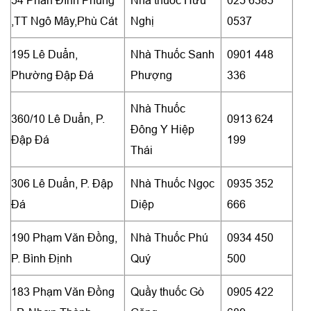
,TT Ngô Mây,Phù Cát
Nghị
0537
195 Lê Duẩn,
Nhà Thuốc Sanh
0901 448
Phường Đập Đá
Phượng
336
Nhà Thuốc
360/10 Lê Duẩn, P.
0913 624
Đông Y Hiệp
Đập Đá
199
Thái
306 Lê Duẩn, P. Đập
Nhà Thuốc Ngọc
0935 352
Đá
Diệp
666
190 Phạm Văn Đồng,
Nhà Thuốc Phú
0934 450
P. Bình Định
Quý
500
183 Phạm Văn Đồng
Quầy thuốc Gò
0905 422