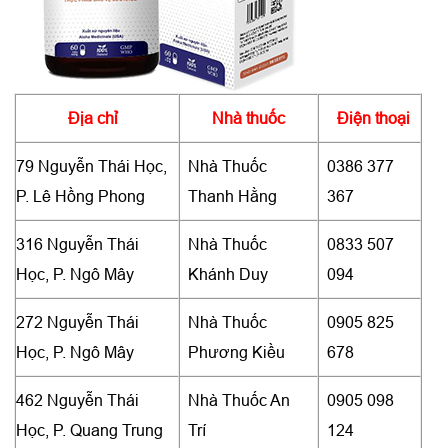
Địa chỉ
Nhà thuốc
Điện thoại
79 Nguyễn Thái Học,
Nhà Thuốc
0386 377
P. Lê Hồng Phong
Thanh Hằng
367
316 Nguyễn Thái
Nhà Thuốc
0833 507
Học, P. Ngô Mây
Khánh Duy
094
272 Nguyễn Thái
Nhà Thuốc
0905 825
Học, P. Ngô Mây
Phương Kiều
678
462 Nguyễn Thái
Nhà Thuốc An
0905 098
Học, P. Quang Trung
Trí
124