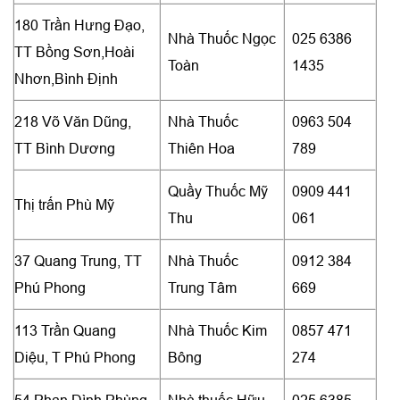
180 Trần Hưng Đạo,
Nhà Thuốc Ngọc
025 6386
TT Bồng Sơn,Hoài
Toàn
1435
Nhơn,Bình Định
218 Võ Văn Dũng,
Nhà Thuốc
0963 504
TT Bình Dương
Thiên Hoa
789
Quầy Thuốc Mỹ
0909 441
Thị trấn Phù Mỹ
Thu
061
37 Quang Trung, TT
Nhà Thuốc
0912 384
Phú Phong
Trung Tâm
669
113 Trần Quang
Nhà Thuốc Kim
0857 471
Diệu, T Phú Phong
Bông
274
54 Phan Đình Phùng
Nhà thuốc Hữu
025 6385