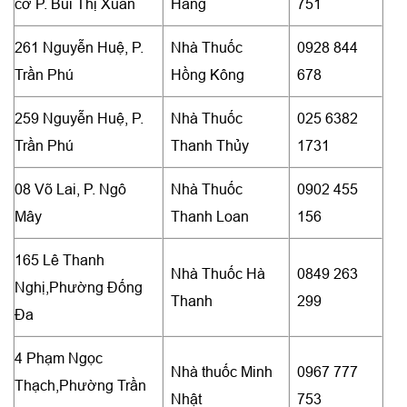
cơ P. Bùi Thị Xuân
Hằng
751
261 Nguyễn Huệ, P.
Nhà Thuốc
0928 844
Trần Phú
Hồng Kông
678
259 Nguyễn Huệ, P.
Nhà Thuốc
025 6382
Trần Phú
Thanh Thủy
1731
08 Võ Lai, P. Ngô
Nhà Thuốc
0902 455
Mây
Thanh Loan
156
165 Lê Thanh
Nhà Thuốc Hà
0849 263
Nghị,Phường Đống
Thanh
299
Đa
4 Phạm Ngọc
Nhà thuốc Minh
0967 777
Thạch,Phường Trần
Nhật
753