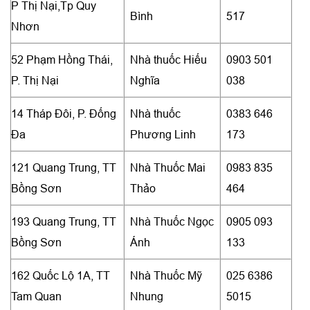
P Thị Nại,Tp Quy
Bình
517
Nhơn
52 Phạm Hồng Thái,
Nhà thuốc Hiếu
0903 501
P. Thị Nại
Nghĩa
038
14 Tháp Đôi, P. Đống
Nhà thuốc
0383 646
Đa
Phương Linh
173
121 Quang Trung, TT
Nhà Thuốc Mai
0983 835
Bồng Sơn
Thảo
464
193 Quang Trung, TT
Nhà Thuốc Ngọc
0905 093
Bồng Sơn
Ánh
133
162 Quốc Lộ 1A, TT
Nhà Thuốc Mỹ
025 6386
Tam Quan
Nhung
5015