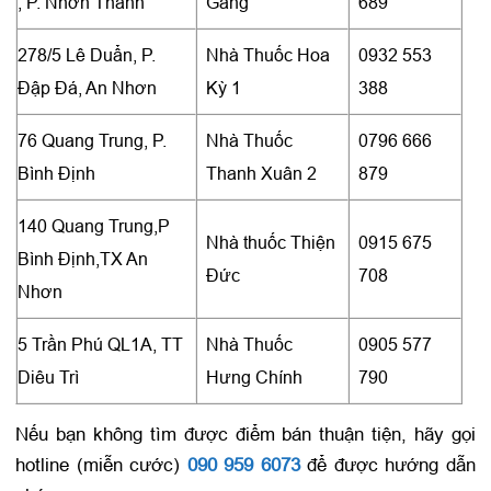
, P. Nhơn Thành
Găng
689
278/5 Lê Duẩn, P.
Nhà Thuốc Hoa
0932 553
Đập Đá, An Nhơn
Kỳ 1
388
76 Quang Trung, P.
Nhà Thuốc
0796 666
Bình Định
Thanh Xuân 2
879
140 Quang Trung,P
Nhà thuốc Thiện
0915 675
Bình Định,TX An
Đức
708
Nhơn
5 Trần Phú QL1A, TT
Nhà Thuốc
0905 577
Diêu Trì
Hưng Chính
790
Nếu bạn không tìm được điểm bán thuận tiện, hãy gọi
hotline (miễn cước)
090 959 6073
để được hướng dẫn