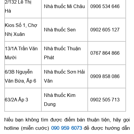
2/132 Lê Thị
Nhà thuốc Mi Châu
0906 534 646
Hà
Kios Số 1, Chợ
Nhà thuốc Sen
0902 605 127
Nhị Xuân
13/1A Trần Văn
Nhà thuốc Thuận
0767 864 866
Mười
Phát
6/3B Nguyễn
Nhà thuốc Sơn Hải
0909 858 086
Văn Bứa, Ấp 6
Vân
Nhà thuốc Kim
63/2A Ấp 3
0902 505 713
Dung
Nếu bạn không tìm được điểm bán thuận tiện, hãy gọi
hotline (miễn cước)
090 959 6073
để được hướng dẫn