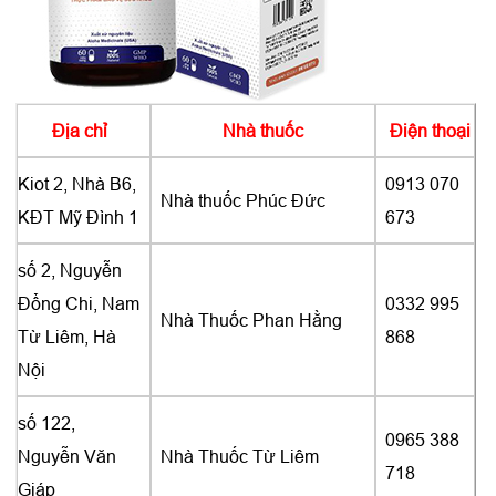
Địa chỉ
Nhà thuốc
Điện thoại
Kiot 2, Nhà B6,
0913 070
Nhà thuốc Phúc Đức
KĐT Mỹ Đình 1
673
số 2, Nguyễn
Đổng Chi, Nam
0332 995
Nhà Thuốc Phan Hằng
Từ Liêm, Hà
868
Nội
số 122,
0965 388
Nguyễn Văn
Nhà Thuốc Từ Liêm
718
Giáp