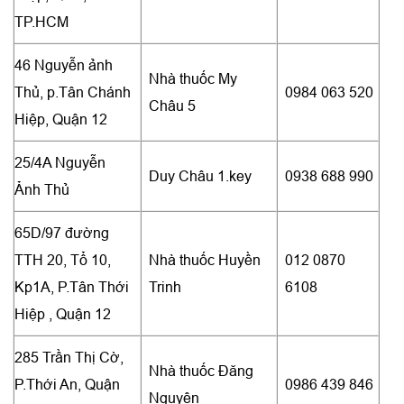
TP.HCM
46 Nguyễn ảnh
Nhà thuốc My
Thủ, p.Tân Chánh
0984 063 520
Châu 5
Hiệp, Quận 12
25/4A Nguyễn
Duy Châu 1.key
0938 688 990
Ảnh Thủ
65D/97 đường
TTH 20, Tổ 10,
Nhà thuốc Huyền
012 0870
Kp1A, P.Tân Thới
Trinh
6108
Hiệp , Quận 12
285 Trần Thị Cờ,
Nhà thuốc Đăng
P.Thới An, Quận
0986 439 846
Nguyên