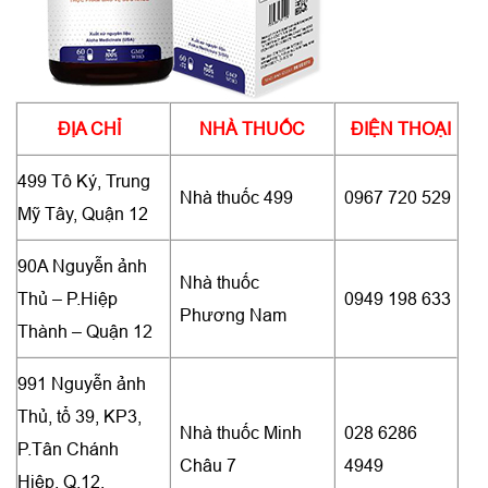
ĐỊA CHỈ
NHÀ THUỐC
ĐIỆN THOẠI
499 Tô Ký, Trung
Nhà thuốc 499
0967 720 529
Mỹ Tây, Quận 12
90A Nguyễn ảnh
Nhà thuốc
Thủ – P.Hiệp
0949 198 633
Phương Nam
Thành – Quận 12
991 Nguyễn ảnh
Thủ, tổ 39, KP3,
Nhà thuốc Minh
028 6286
P.Tân Chánh
Châu 7
4949
Hiệp, Q.12,