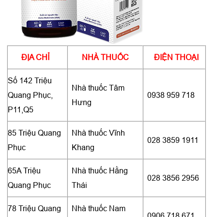
ĐỊA CHỈ
NHÀ THUỐC
ĐIỆN THOẠI
Số 142 Triệu
Nhà thuốc Tâm
Quang Phục,
0938 959 718
Hưng
P11,Q5
85 Triệu Quang
Nhà thuốc Vĩnh
028 3859 1911
Phục
Khang
65A Triệu
Nhà thuốc Hằng
028 3856 2956
Quang Phục
Thái
78 Triệu Quang
Nhà thuốc Nam
0906 718 671