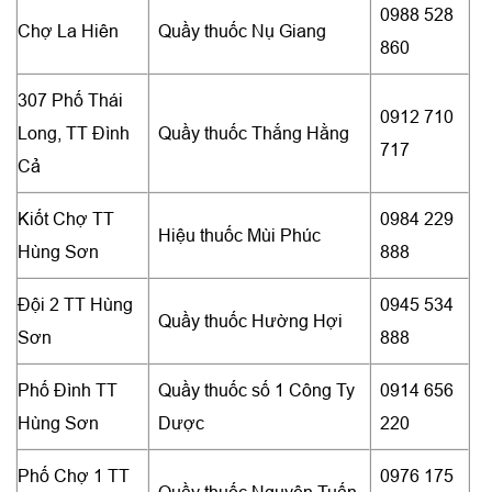
0988 528
Chợ La Hiên
Quầy thuốc Nụ Giang
860
307 Phố Thái
0912 710
Long, TT Đình
Quầy thuốc Thắng Hằng
717
Cả
Kiốt Chợ TT
0984 229
Hiệu thuốc Mùi Phúc
Hùng Sơn
888
Đội 2 TT Hùng
0945 534
Quầy thuốc Hường Hợi
Sơn
888
Phố Đình TT
Quầy thuốc số 1 Công Ty
0914 656
Hùng Sơn
Dược
220
Phố Chợ 1 TT
0976 175
Quầy thuốc Nguyên Tuấn