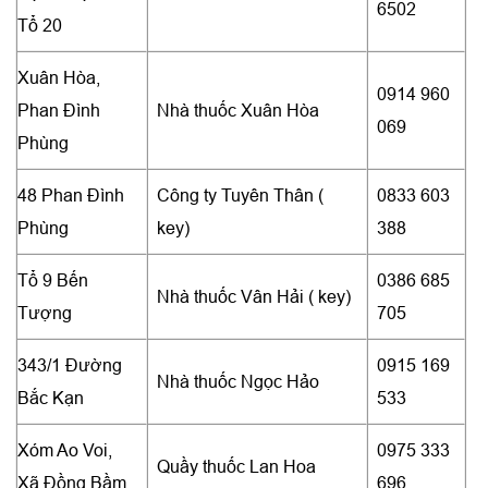
6502
Tổ 20
Xuân Hòa,
0914 960
Phan Đình
Nhà thuốc Xuân Hòa
069
Phùng
48 Phan Đình
Công ty Tuyên Thân (
0833 603
Phùng
key)
388
Tổ 9 Bến
0386 685
Nhà thuốc Vân Hải ( key)
Tượng
705
343/1 Đường
0915 169
Nhà thuốc Ngọc Hảo
Bắc Kạn
533
Xóm Ao Voi,
0975 333
Quầy thuốc Lan Hoa
Xã Đồng Bầm
696