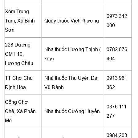
Xóm Trung
0973 342
Tâm, Xã Bình
Quầy thuốc Việt Phương
000
Sơn
228 Đường
Nhà thuốc Hương Thịnh (
0782 076
CMT 10,
key)
404
Lương Châu
TT Chợ Chu
Nhà thuốc Thu Uyên Ds
0913 961
Định Hóa
Vũ Đành
362
Cổng Chợ
0376 111
Chè, Xã Phấn
Nhà thuốc Cường Huyền
277
Mễ
0984 203