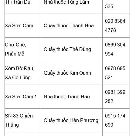
Thị Trấn Đu
Nhà thuốc Tùng Lâm
535
020 8384
Xã Sơn Cẩm
Quầy thuốc Thanh Hoa
4778
Chợ Chè,
0869 304
Quầy thuốc Thế Dũng
Phấn Mễ
994
Xóm Bờ Đậu,
0978 695
Quầy thuốc Kim Oanh
Xã Cổ Lũng
521
0981 399
Xã Sơn Cẩm 1
Nhà thuốc Trang Hân
282
SN 83 Chiến
0915 174
Quầy thuốc Liên Phương
Thắng
690