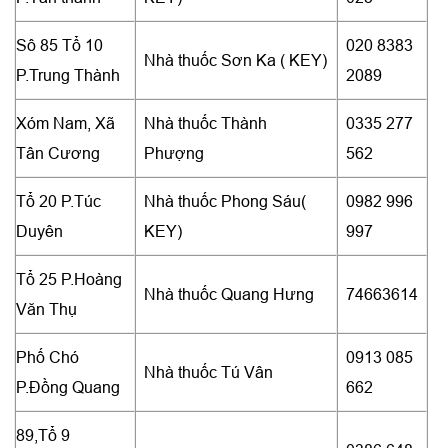
Sô 85 Tổ 10
020 8383
Nhà thuốc Sơn Ka ( KEY)
P.Trung Thành
2089
Xóm Nam, Xã
Nhà thuốc Thành
0335 277
Tân Cương
Phượng
562
Tổ 20 P.Túc
Nhà thuốc Phong Sáu(
0982 996
Duyên
KEY)
997
Tổ 25 P.Hoàng
Nhà thuốc Quang Hưng
74663614
Văn Thụ
Phố Chó
0913 085
Nhà thuốc Tú Vân
P.Đồng Quang
662
89,Tổ 9