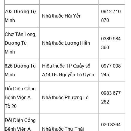
703 Dương Tự
0912 710
Nhà thuốc Hải Yến
Minh
870
Chợ Tân Long,
0389 984
Dương Tự
Nhà thuốc Lương Hiền
360
Minh
626 Dương Tự
Hiệu thuốc TP Quầy số
0977 008
Minh
A14 Ds Nguyễn Tú Uyên
245
Đối Diện Cổng
0983 677
Bệnh Viện A
Nhà thuốc Phượng Lê
262
Tổ 20
Đối Diện Cổng
020 8364
Bệnh Viện A
Nhà thuốc Thư Thái