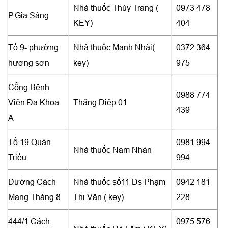
Nhà thuốc Thùy Trang (
0973 478
P.Gia Sàng
KEY)
404
Tổ 9- phường
Nhà thuốc Mạnh Nhài(
0372 364
hương sơn
key)
975
Cổng Bệnh
0988 774
Viện Đa Khoa
Thăng Diệp 01
439
A
Tổ 19 Quán
0981 994
Nhà thuốc Nam Nhàn
Triều
994
Đường Cách
Nhà thuốc số11 Ds Phạm
0942 181
Mạng Tháng 8
Thi Vân ( key)
228
444/1 Cách
0975 576