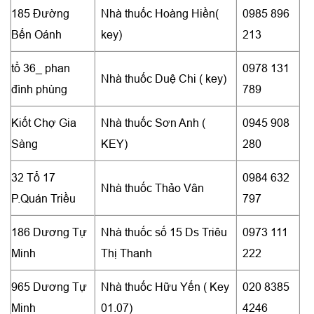
185 Đường
Nhà thuốc Hoàng Hiền(
0985 896
Bến Oánh
key)
213
tổ 36_ phan
0978 131
Nhà thuốc Duệ Chi ( key)
đình phùng
789
Kiốt Chợ Gia
Nhà thuốc Sơn Anh (
0945 908
Sàng
KEY)
280
32 Tổ 17
0984 632
Nhà thuốc Thảo Vân
P.Quán Triều
797
186 Dương Tự
Nhà thuốc số 15 Ds Triêu
0973 111
Minh
Thị Thanh
222
965 Dương Tự
Nhà thuốc Hữu Yến ( Key
020 8385
Minh
01.07)
4246