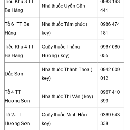
Tiểu Khu 3 TT
0983 193
Nhà thuốc Uyển Cần
Ba Hàng
441
Tổ 6- TT Ba
Nhà thuốc Tâm phúc (
0986 474
Hàng
key)
181
Tiểu Khu 4 TT
Quầy thuốc Thắng
0967 080
Ba Hàng
Hương ( key)
055
Nhà thuốc Thành Thoa (
0942 609
Đắc Sơn
key)
012
Tổ 4 TT
0967 410
Nhà thuốc Thi Vân ( key)
Hương Sơn
399
Tổ 2- TT
Quầy thuốc Minh Hải (
0369 543
Hương Sơn
key)
338