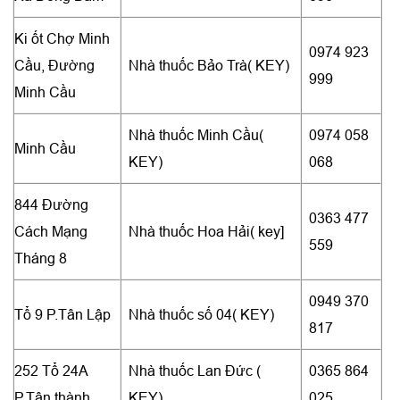
Ki ốt Chợ Minh
0974 923
Cầu, Đường
Nhà thuốc Bảo Trà( KEY)
999
Minh Cầu
Nhà thuốc Minh Cầu(
0974 058
Minh Cầu
KEY)
068
844 Đường
0363 477
Cách Mạng
Nhà thuốc Hoa Hải( key]
559
Tháng 8
0949 370
Tổ 9 P.Tân Lập
Nhà thuốc số 04( KEY)
817
252 Tổ 24A
Nhà thuốc Lan Đức (
0365 864
P.Tân thành
KEY)
025