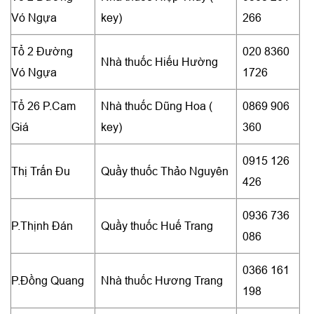
Vó Ngựa
key)
266
Tổ 2 Đường
020 8360
Nhà thuốc Hiếu Hường
Vó Ngựa
1726
Tổ 26 P.Cam
Nhà thuốc Dũng Hoa (
0869 906
Giá
key)
360
0915 126
Thị Trấn Đu
Quầy thuốc Thảo Nguyên
426
0936 736
P.Thịnh Đán
Quầy thuốc Huế Trang
086
0366 161
P.Đồng Quang
Nhà thuốc Hương Trang
198