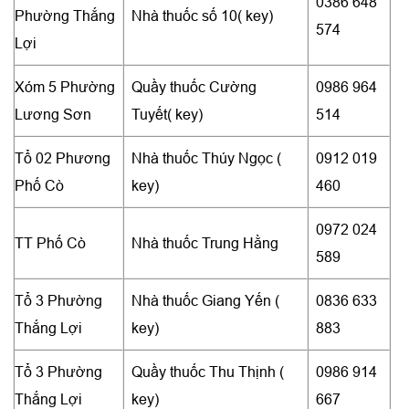
0386 648
Phường Thắng
Nhà thuốc số 10( key)
574
Lợi
Xóm 5 Phường
Quầy thuốc Cường
0986 964
Lương Sơn
Tuyết( key)
514
Tổ 02 Phương
Nhà thuốc Thúy Ngọc (
0912 019
Phố Cò
key)
460
0972 024
TT Phố Cò
Nhà thuốc Trung Hằng
589
Tổ 3 Phường
Nhà thuốc Giang Yến (
0836 633
Thắng Lợi
key)
883
Tổ 3 Phường
Quầy thuốc Thu Thịnh (
0986 914
Thắng Lợi
key)
667