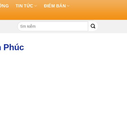
ƯỠNG
TIN TỨC
ĐIỂM BÁN
Tìm
kiếm:
h Phúc