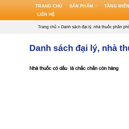
Skip
TRANG CHỦ
SẢN PHẨM
TĂNG MIỄN
to
LIÊN HỆ
content
Trang chủ
»
Danh sách đại lý, nhà thuốc phân ph
Danh sách đại lý, nhà t
Nhà thuốc có dấu
là chắc chắn còn hàng