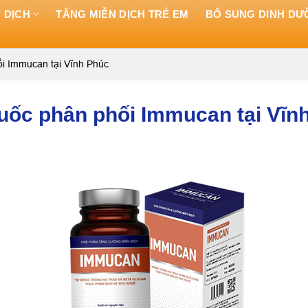
 DỊCH
TĂNG MIỄN DỊCH TRẺ EM
BỔ SUNG DINH D
ối Immucan tại Vĩnh Phúc
huốc phân phối Immucan tại Vĩn