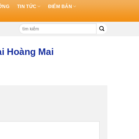
ƯỠNG
TIN TỨC
ĐIỂM BÁN
Tìm
kiếm:
ại Hoàng Mai