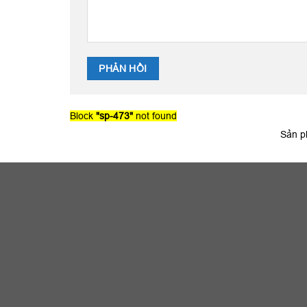
Block
"sp-473"
not found
Sản p