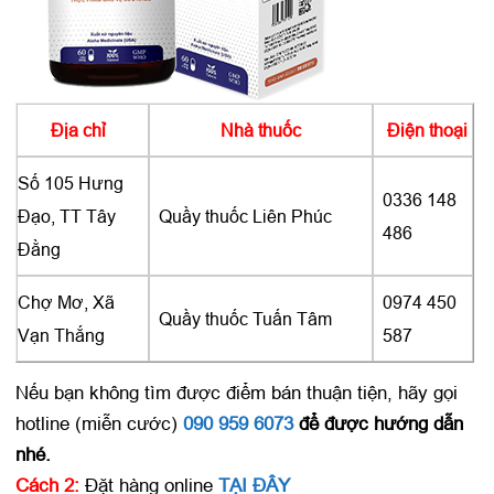
Địa chỉ
Nhà thuốc
Điện thoại
Số 105 Hưng
0336 148
Đạo, TT Tây
Quầy thuốc Liên Phúc
486
Đằng
Chợ Mơ, Xã
0974 450
Quầy thuốc Tuấn Tâm
Vạn Thắng
587
Nếu bạn không tìm được điểm bán thuận tiện, hãy gọi
hotline (miễn cước)
090 959 6073
để được hướng dẫn
nhé.
Cách 2:
Đặt hàng online
TẠI ĐÂY