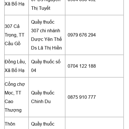
Xã Bố Hạ
Thị Tuyết
Quầy thuốc
307 Cả
307 chi nhánh
Trọng, TT
0979 676 294
Dược Yên Thế
Cầu Gồ
Ds Lã Thị Hiền
Đồng Lều,
Quầy thuốc số
0704 122 188
Xã Bố Hạ
04
Cổng chợ
Mọc, TT
Quầy thuốc
0875 910 777
Cao
Chinh Du
Thượng
Thôn
Quầy thuốc