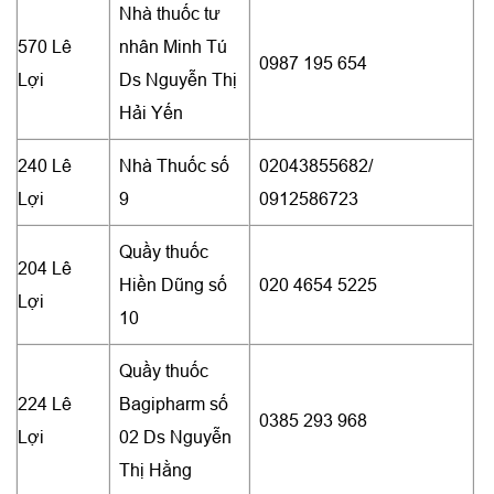
Nhà thuốc tư
570 Lê
nhân Minh Tú
0987 195 654
Lợi
Ds Nguyễn Thị
Hải Yến
240 Lê
Nhà Thuốc số
02043855682/
Lợi
9
0912586723
Quầy thuốc
204 Lê
Hiền Dũng số
020 4654 5225
Lợi
10
Quầy thuốc
224 Lê
Bagipharm số
0385 293 968
Lợi
02 Ds Nguyễn
Thị Hằng