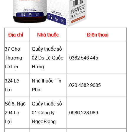
Địa chỉ
Nhà thuốc
Điện thoại
37 Chợ
Quầy thuốc số
Thương
02 Ds Lê Quốc
0382 546 445
Lê Lợi
Hưng
324 Lê
Nhà thuốc Tín
020 4382 9085
Lợi
Phát
Số 8, Ngõ
Quầy thuốc số
294 Lê
01 Công ty
0986 228 989
Lợi
Ngọc Đông