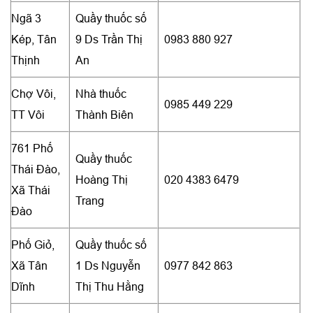
Ngã 3
Quầy thuốc số
Kép, Tân
9 Ds Trần Thị
0983 880 927
Thịnh
An
Chợ Vôi,
Nhà thuốc
0985 449 229
TT Vôi
Thành Biên
761 Phố
Quầy thuốc
Thái Đào,
Hoàng Thị
020 4383 6479
Xã Thái
Trang
Đào
Phố Giỏ,
Quầy thuốc số
Xã Tân
1 Ds Nguyễn
0977 842 863
Dĩnh
Thị Thu Hằng