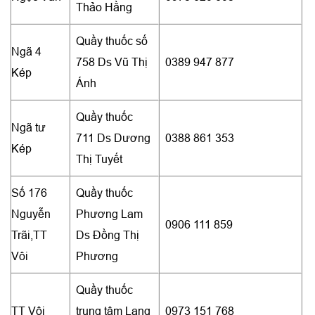
Thảo Hằng
Quầy thuốc số
Ngã 4
758 Ds Vũ Thị
0389 947 877
Kép
Ánh
Quầy thuốc
Ngã tư
711 Ds Dương
0388 861 353
Kép
Thị Tuyết
Số 176
Quầy thuốc
Nguyễn
Phương Lam
0906 111 859
Trãi,TT
Ds Đồng Thị
Vôi
Phương
Quầy thuốc
TT Vôi
trung tâm Lạng
0973 151 768