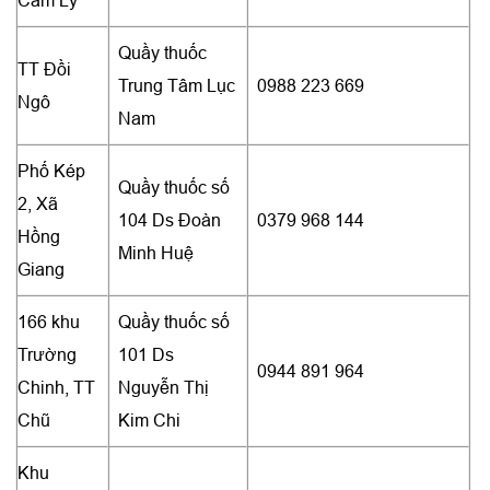
Quầy thuốc
TT Đồi
Trung Tâm Lục
0988 223 669
Ngô
Nam
Phố Kép
Quầy thuốc số
2, Xã
104 Ds Đoàn
0379 968 144
Hồng
Minh Huệ
Giang
166 khu
Quầy thuốc số
Trường
101 Ds
0944 891 964
Chinh, TT
Nguyễn Thị
Chũ
Kim Chi
Khu