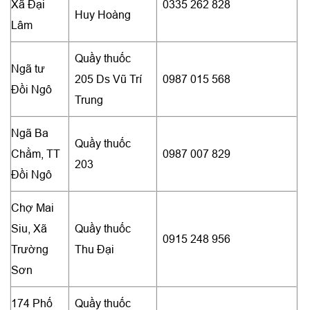
Xã Đại
0335 262 828
Huy Hoàng
Lâm
Quầy thuốc
Ngã tư
205 Ds Vũ Trí
0987 015 568
Đồi Ngô
Trung
Ngã Ba
Quầy thuốc
Chằm, TT
0987 007 829
203
Đồi Ngô
Chợ Mai
Siu, Xã
Quầy thuốc
0915 248 956
Trường
Thu Đại
Sơn
174 Phố
Quầy thuốc