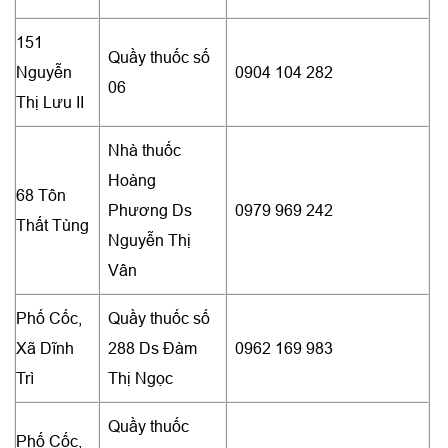
151
Quầy thuốc số
Nguyễn
0904 104 282
06
Thị Lưu II
Nhà thuốc
Hoàng
68 Tôn
Phương Ds
0979 969 242
Thất Tùng
Nguyễn Thị
Vân
Phố Cốc,
Quầy thuốc số
Xã Dĩnh
288 Ds Đàm
0962 169 983
Trì
Thị Ngọc
Quầy thuốc
Phố Cốc,