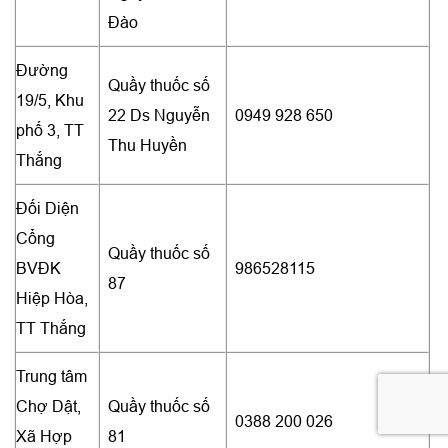
Đào
Đường
Quầy thuốc số
19/5, Khu
22 Ds Nguyễn
0949 928 650
phố 3, TT
Thu Huyền
Thắng
Đối Diện
Cổng
Quầy thuốc số
BVĐK
986528115
87
Hiệp Hòa,
TT Thắng
Trung tâm
Chợ Dật,
Quầy thuốc số
0388 200 026
Xã Hợp
81