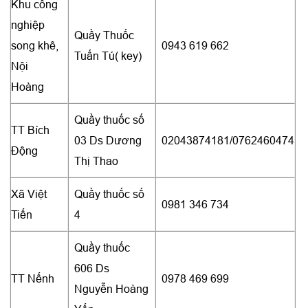
Khu công
nghiệp
Quầy Thuốc
song khê,
0943 619 662
Tuấn Tú( key)
Nội
Hoàng
Quầy thuốc số
TT Bích
03 Ds Dương
02043874181/0762460474
Động
Thị Thao
Xã Việt
Quầy thuốc số
0981 346 734
Tiến
4
Quầy thuốc
606 Ds
TT Nếnh
0978 469 699
Nguyễn Hoàng