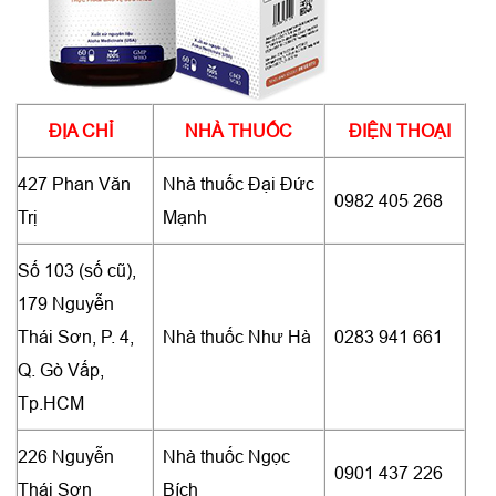
ĐỊA CHỈ
NHÀ THUỐC
ĐIỆN THOẠI
427 Phan Văn
Nhà thuốc Đại Đức
0982 405 268
Trị
Mạnh
Số 103 (số cũ),
179 Nguyễn
Thái Sơn, P. 4,
Nhà thuốc Như Hà
0283 941 661
Q. Gò Vấp,
Tp.HCM
226 Nguyễn
Nhà thuốc Ngọc
0901 437 226
Thái Sơn
Bích