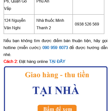
P6, Quận Gò
Phú An
Vấp
124 Nguyễn
Nhà thuốc Minh
0938 526 569
Văn Nghi
Thanh 2
Nếu bạn không tìm được điểm bán thuận tiện, hãy gọi
hotline (miễn cước)
090 959 6073
để được hướng dẫn
nhé.
Cách 2:
Đặt hàng online
TẠI ĐÂY