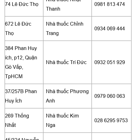
74 Lê Đức Thọ
0981 813 474
Thanh
672 Lê Đức
Nhà thuốc Chỉnh
0934 069 444
Thọ
Trang
384 Phan Huy
ích, p12, Quận
Nhà thuốc Trí Đức
0932 051 929
Gò Vấp,
TpHCM
37/257B Phan
Nhà thuốc Phương
0979 060 063
Huy Ích
Anh
269 Thống
Nhà thuốc Kim
028 6295 9753
Nhất
Nga
45/324 Nguyễn