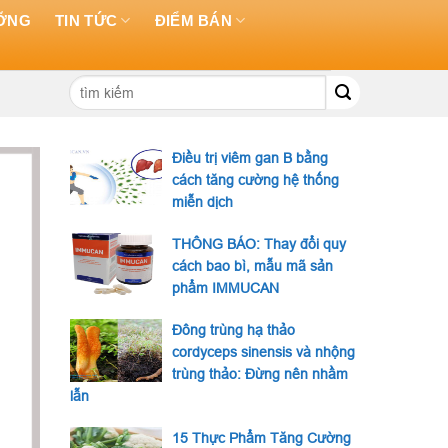
ƯỠNG
TIN TỨC
ĐIỂM BÁN
Tìm
kiếm:
Điều trị viêm gan B bằng
cách tăng cường hệ thống
miễn dịch
THÔNG BÁO: Thay đổi quy
cách bao bì, mẫu mã sản
phẩm IMMUCAN
Đông trùng hạ thảo
cordyceps sinensis và nhộng
trùng thảo: Đừng nên nhầm
lẫn
15 Thực Phẩm Tăng Cường