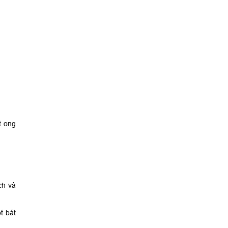
t ong
ch và
t bát