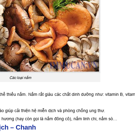
Các loại nấm
thể thiếu nấm. Nấm rất giàu các chất dinh dưỡng như: vitamin B, vitam
ào giúp cải thiện hệ miễn dịch và phòng chống ung thư.
m hương (hay còn gọi là nấm đông cô), nấm linh chi, nấm sò…
dịch – Chanh