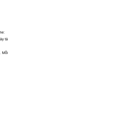
ne:
ày tá
… Mỗi