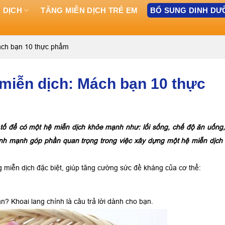
 DỊCH
TĂNG MIỄN DỊCH TRẺ EM
BỔ SUNG DINH D
ách bạn 10 thực phẩm
 miễn dịch: Mách bạn 10 thực
tố để có một hệ miễn dịch khỏe mạnh như: lối sống, chế độ ăn uống,
ành mạnh góp phần quan trọng trong việc xây dựng một hệ miễn dịch
 miễn dịch đặc biệt, giúp tăng cường sức đề kháng của cơ thể:
? Khoai lang chính là câu trả lời dành cho bạn.