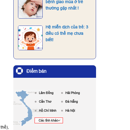
bệnh giao mùa ở trẻ
thường gặp nhất !
Hệ miễn dịch của trẻ: 3
điều có thể mẹ chưa
biết!
Điểm bán
Lâm Đồng
Hải Phòng
Cần Thơ
Đà Nẵng
Hồ Chí Minh
Hà Nội
thể),