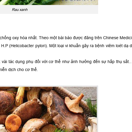
Rau xanh
t chống oxy hóa nhất. Theo một bài báo được đăng trên Chinese Medici
 H.P (Helicobacter pylori). Một loại vi khuẩn gây ra bệnh viêm loét dạ d
t vài tác dụng phụ đối với cơ thể như ảnh hưởng đến sự hấp thụ sắt
iễn dịch cho cơ thể.